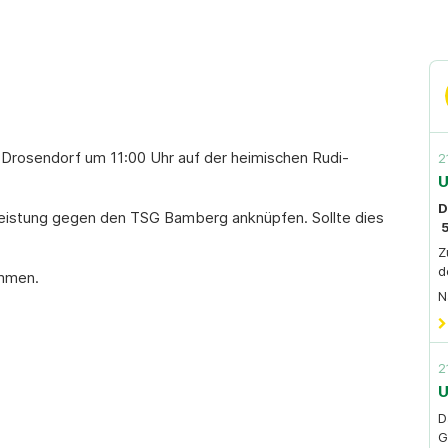
rosendorf um 11:00 Uhr auf der heimischen Rudi-
2
U
D
Leistung gegen den TSG Bamberg anknüpfen. Sollte dies
5
Z
d
ommen.
N
2
U
G