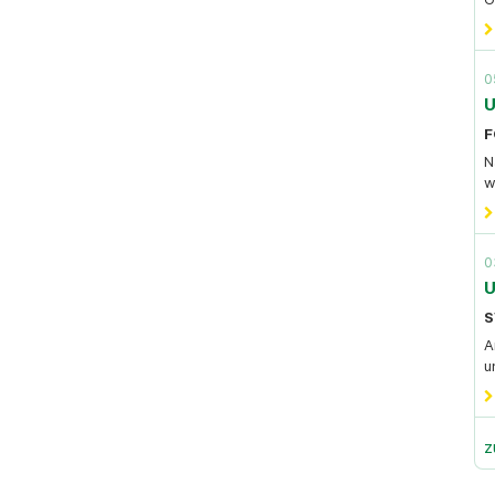
0
U
F
N
w
0
U
S
A
u
z