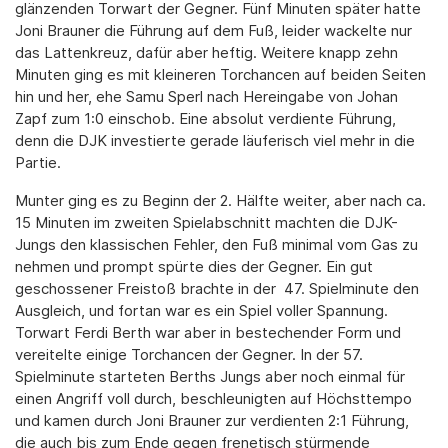
glänzenden Torwart der Gegner. Fünf Minuten später hatte
Joni Brauner die Führung auf dem Fuß, leider wackelte nur
das Lattenkreuz, dafür aber heftig. Weitere knapp zehn
Minuten ging es mit kleineren Torchancen auf beiden Seiten
hin und her, ehe Samu Sperl nach Hereingabe von Johan
Zapf zum 1:0 einschob. Eine absolut verdiente Führung,
denn die DJK investierte gerade läuferisch viel mehr in die
Partie.
Munter ging es zu Beginn der 2. Hälfte weiter, aber nach ca.
15 Minuten im zweiten Spielabschnitt machten die DJK-
Jungs den klassischen Fehler, den Fuß minimal vom Gas zu
nehmen und prompt spürte dies der Gegner. Ein gut
geschossener Freistoß brachte in der 47. Spielminute den
Ausgleich, und fortan war es ein Spiel voller Spannung.
Torwart Ferdi Berth war aber in bestechender Form und
vereitelte einige Torchancen der Gegner. In der 57.
Spielminute starteten Berths Jungs aber noch einmal für
einen Angriff voll durch, beschleunigten auf Höchsttempo
und kamen durch Joni Brauner zur verdienten 2:1 Führung,
die auch bis zum Ende gegen frenetisch stürmende