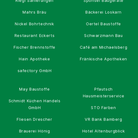
Riegl Sanierungen
Sponsel Baugeräte
Mahrs Bräu
Bäckerei Loskarn
Nickel Bohrtechnik
Oertel Baustoffe
Restaurant Eckerts
Schwarzmann Bau
Fischer Brennstoffe
Café am Michaelsberg
Hain Apotheke
Fränkische Apotheken
safectory GmbH
May Baustoffe
Pfautsch
Hausmeisterservice
Schmidt Küchen Handels
GmbH
STO Farben
Fliesen Drescher
VR Bank Bamberg
Brauerei Hönig
Hotel Altenburgblick